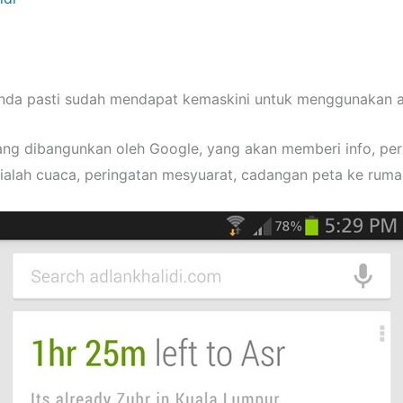
anda pasti sudah mendapat kemaskini untuk menggunakan a
yang dibangunkan oleh Google, yang akan memberi info, pe
ialah cuaca, peringatan mesyuarat, cadangan peta ke rumah