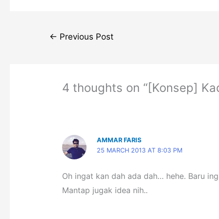
Post
←
Previous Post
navigation
4 thoughts on “[Konsep] Ka
AMMAR FARIS
25 MARCH 2013 AT 8:03 PM
Oh ingat kan dah ada dah… hehe. Baru in
Mantap jugak idea nih..