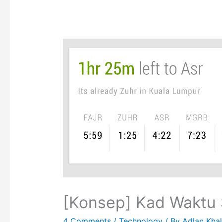
[Konsep] Kad Waktu 
4 Comments
/
Technology
/ By
Adlan Khal