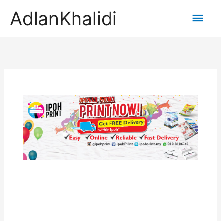
AdlanKhalidi
Main
Men