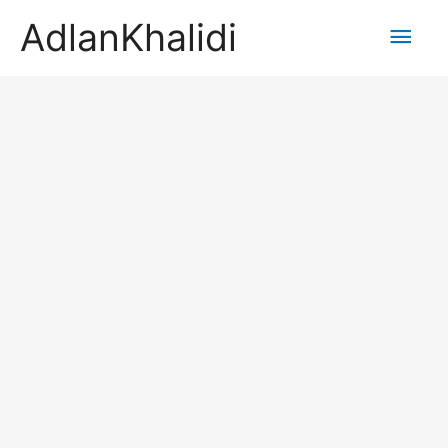
AdlanKhalidi
Main
Men