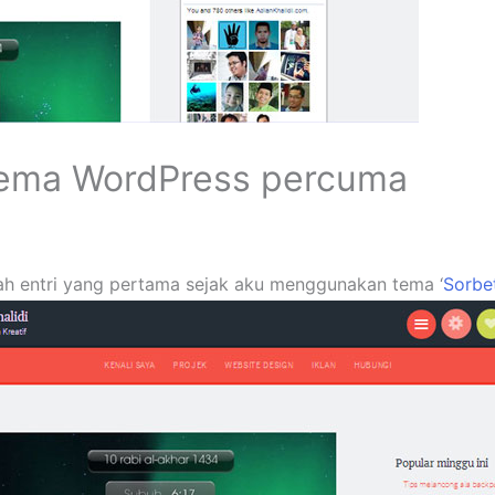
ema WordPress percuma
h entri yang pertama sejak aku menggunakan tema ‘
Sorbe