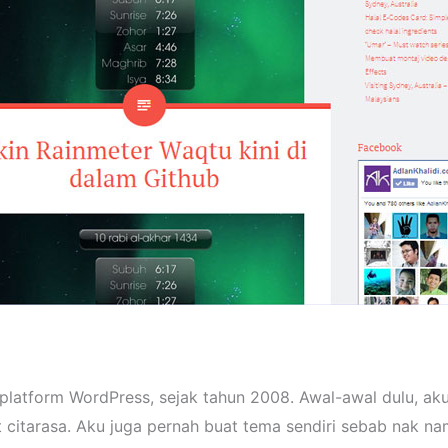
latform WordPress, sejak tahun 2008. Awal-awal dulu, aku
 citarasa. Aku juga pernah buat tema sendiri sebab nak na