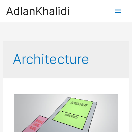
AdlanKhalidi
Main
Men
Architecture