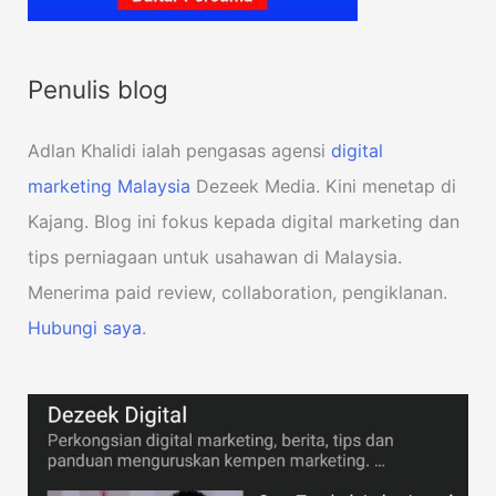
Penulis blog
Adlan Khalidi ialah pengasas agensi
digital
marketing Malaysia
Dezeek Media. Kini menetap di
Kajang. Blog ini fokus kepada digital marketing dan
tips perniagaan untuk usahawan di Malaysia.
Menerima paid review, collaboration, pengiklanan.
Hubungi saya
.