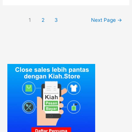
Posts
1
2
3
Next Page
→
navigation